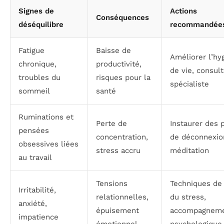
Signes de
Actions
Conséquences
déséquilibre
recommandée
Fatigue
Baisse de
Améliorer l’hy
chronique,
productivité,
de vie, consul
troubles du
risques pour la
spécialiste
sommeil
santé
Ruminations et
Perte de
Instaurer des 
pensées
concentration,
de déconnexio
obsessives liées
stress accru
méditation
au travail
Tensions
Techniques de 
Irritabilité,
relationnelles,
du stress,
anxiété,
épuisement
accompagnem
impatience