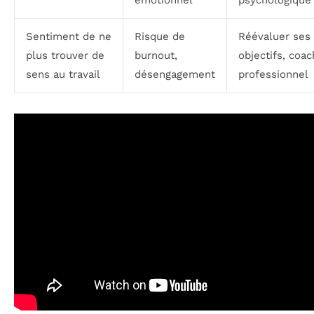
émotionnel
psychologique
Sentiment de ne
Risque de
Réévaluer ses
plus trouver de
burnout,
objectifs, coac
sens au travail
désengagement
professionnel