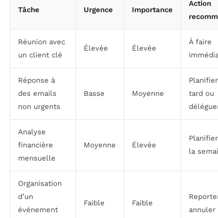
Action
Tâche
Urgence
Importance
recomm
Réunion avec
À faire
Élevée
Élevée
un client clé
immédi
Réponse à
Planifie
des emails
Basse
Moyenne
tard ou
non urgents
délégue
Analyse
Planifie
financière
Moyenne
Élevée
la sema
mensuelle
Organisation
d’un
Reporte
Faible
Faible
événement
annuler